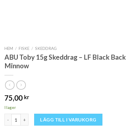
HEM
/
FISKE
/
SKEDDRAG
ABU Toby 15g Skeddrag – LF Black Back
Minnow
75,00
kr
I lager
ABU Toby 15g Skeddrag - LF Black Back Minnow mängd
LÄGG TILL I VARUKORG