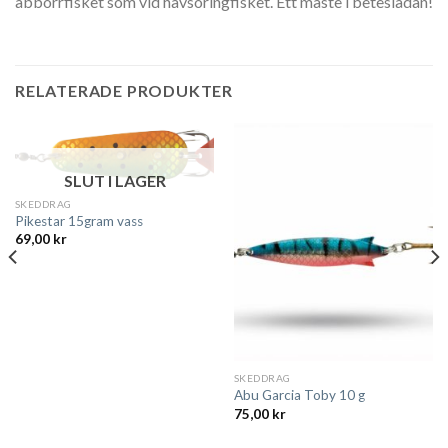
abborrfisket som vid havsöringfisket. Ett måste i beteslådan!
RELATERADE PRODUKTER
SLUT I LAGER
SKEDDRAG
Pikestar 15gram vass
69,00
kr
SKEDDRAG
Abu Garcia Toby 10 g
75,00
kr