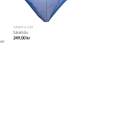
HÅVAR & NÄT
Sänkhåv
249,00
kr
ber