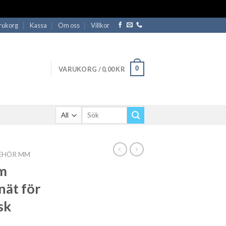
rukorg
Kassa
Om oss
Villkor
0
VARUKORG /
0,00
KR
Sök
efter:
BEHÖR MM
m
nät för
sk