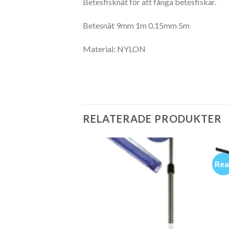
Betesfisknät för att fånga betesfiskar.
Betesnät 9mm 1m 0.15mm 5m
Material: NYLON
RELATERADE PRODUKTER
Rea
T I LAGER