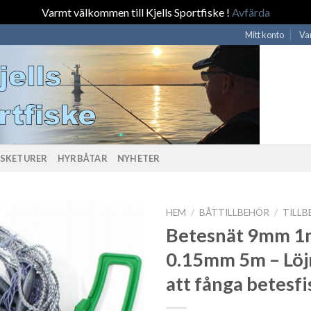
Varmt välkommen till Kjells Sportfiske !
Avfärda
Mitt konto
Va
ISKETURER
HYRBÅTAR
NYHETER
HEM
/
BÅTTILLBEHÖR
/
TILL
Betesnät 9mm 1
0.15mm 5m – Löj
att fånga betesfi