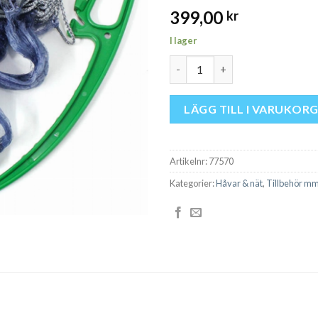
399,00
kr
I lager
Betesnät 9mm 1m 0.15mm 5m - L
LÄGG TILL I VARUKOR
Artikelnr:
77570
Kategorier:
Håvar & nät
,
Tillbehör m