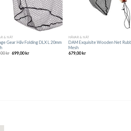
R & NÄT
HÅVAR & NÄT
age Gear Håv Folding DLX L 20mm
DAM Exquisite Wooden Net Rub
h
Mesh
Det
Det
,00
kr
699,00
kr
679,00
kr
ursprungliga
nuvarande
priset
priset
var:
är:
999,00 kr.
699,00 kr.