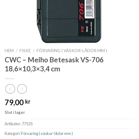
HEM
/
FISKE
/
FÖRVARING ( VÄSKOR-LÅDOR MM )
CWC – Meiho Betesask VS-706
18,6×10,3×3,4 cm
79,00
kr
Slut i lager
Artikelnr:
77535
Kategori:
Förvaring ( väskor-lådor mm )