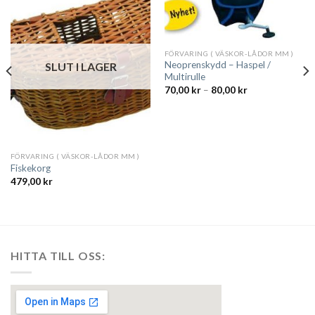
FÖRVARING ( VÄSKOR-LÅDOR MM )
Neoprenskydd – Haspel /
SLUT I LAGER
Multirulle
Prisintervall:
70,00
kr
–
80,00
kr
70,00 kr
till
80,00 kr
FÖRVARING ( VÄSKOR-LÅDOR MM )
Fiskekorg
479,00
kr
HITTA TILL OSS: