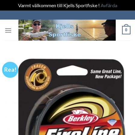
Varmt välkommen till Kjells Sportfiske !
Avfärda
Skip
to
content
0
Rea!