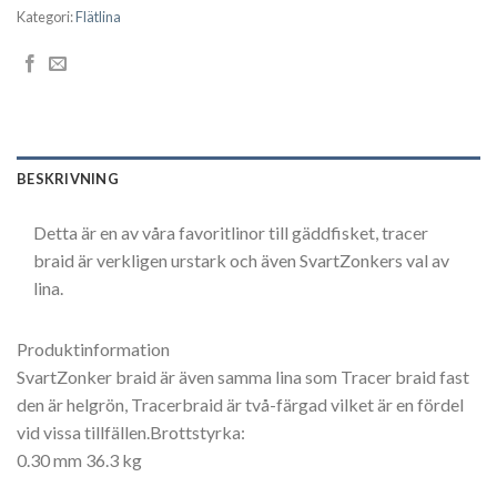
399,00 kr.
269,00 kr.
Kategori:
Flätlina
BESKRIVNING
Detta är en av våra favoritlinor till gäddfisket, tracer
braid är verkligen urstark och även SvartZonkers val av
lina.
Produktinformation
SvartZonker braid är även samma lina som Tracer braid fast
den är helgrön, Tracerbraid är två-färgad vilket är en fördel
vid vissa tillfällen.Brottstyrka:
0.30 mm 36.3 kg