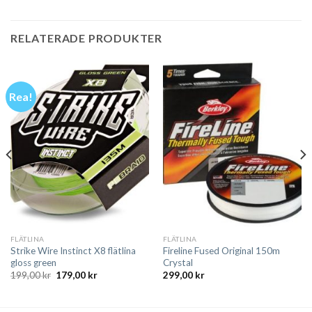
RELATERADE PRODUKTER
Rea!
FLÄTLINA
FLÄTLINA
Strike Wire Instinct X8 flätlina
Fireline Fused Original 150m
gloss green
Crystal
Det
Det
199,00
kr
179,00
kr
299,00
kr
ursprungliga
nuvarande
priset
priset
var:
är:
199,00 kr.
179,00 kr.