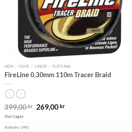
HEM
/
FISKE
/
LINOR
/
FLÄTLINA
FireLine 0,30mm 110m Tracer Braid
Det
Det
399,00
269,00
kr
kr
ursprungliga
nuvarande
Slut i lager
priset
priset
var:
är:
Artikelnr:
1441