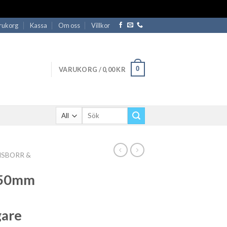
rukorg
Kassa
Om oss
Villkor
0
VARUKORG /
0,00
KR
Sök
efter:
ISBORR &
150mm
gare