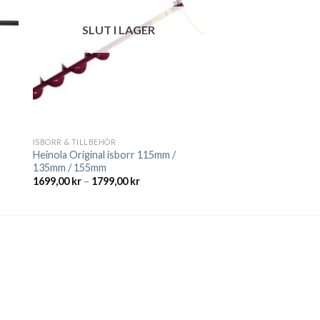
SLUT I LAGER
ISBORR & TILLBEHÖR
Heinola Original isborr 115mm /
135mm / 155mm
Prisintervall:
1699,00
kr
–
1799,00
kr
1699,00 kr
till
1799,00 kr