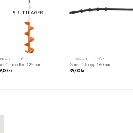
SLUT I LAGER
RR & TILLBEHÖR
ISBORR & TILLBEHÖR
orr Centerline 125mm
Gummistropp 160mm
9,00
kr
39,00
kr