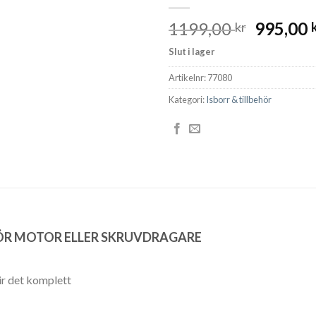
Det
1199,00
995,00
kr
ursprun
Slut i lager
priset
var:
Artikelnr:
77080
1199,00
Kategori:
Isborr & tillbehör
FÖR MOTOR ELLER SKRUVDRAGARE
ir det komplett