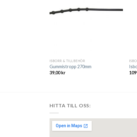
T I LAGER
HÖR
ISBORR & TILLBEHÖR
ISBO
skydd 150 mm
Gummistropp 270mm
Isb
39,00
kr
109
HITTA TILL OSS: