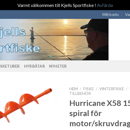
Varmt välkommen till Kjells Sportfiske !
Avfärda
Mitt konto
Va
ISKETURER
HYRBÅTAR
NYHETER
HEM
/
FISKE
/
VINTERFISKE
/
TILLBEHÖR
Hurricane X58 
spiral för
motor/skruvdra