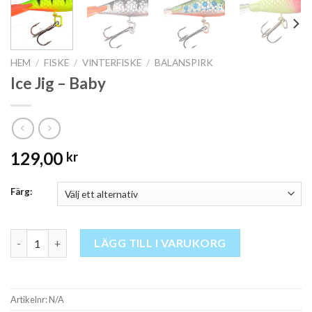
HEM
/
FISKE
/
VINTERFISKE
/
BALANSPIRK
Ice Jig – Baby
129,00
kr
Färg:
Ice Jig - Baby mängd
LÄGG TILL I VARUKORG
Artikelnr:
N/A