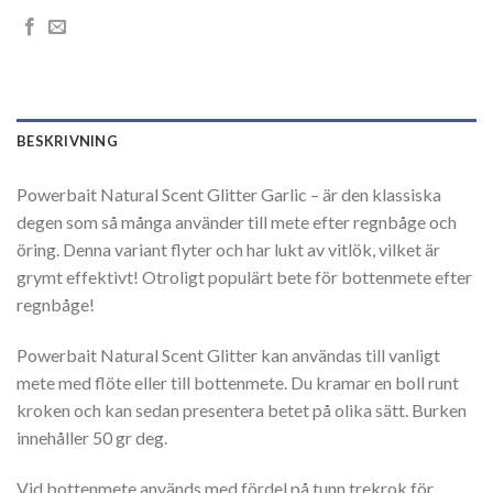
BESKRIVNING
Powerbait Natural Scent Glitter Garlic – är den klassiska
degen som så många använder till mete efter regnbåge och
öring. Denna variant flyter och har lukt av vitlök, vilket är
grymt effektivt! Otroligt populärt bete för bottenmete efter
regnbåge!
Powerbait Natural Scent Glitter kan användas till vanligt
mete med flöte eller till bottenmete. Du kramar en boll runt
kroken och kan sedan presentera betet på olika sätt. Burken
innehåller 50 gr deg.
Vid bottenmete används med fördel på tunn trekrok för