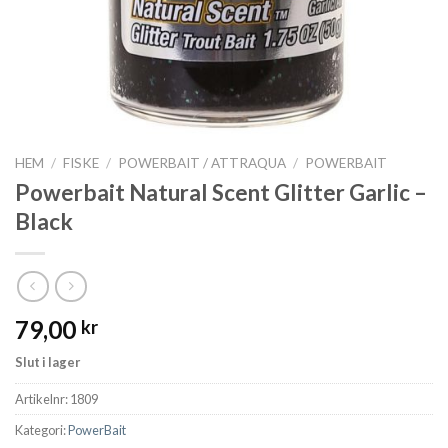
HEM
/
FISKE
/
POWERBAIT / ATTRAQUA
/
POWERBAIT
Powerbait Natural Scent Glitter Garlic –
Black
79,00
kr
Slut i lager
Artikelnr:
1809
Kategori:
PowerBait