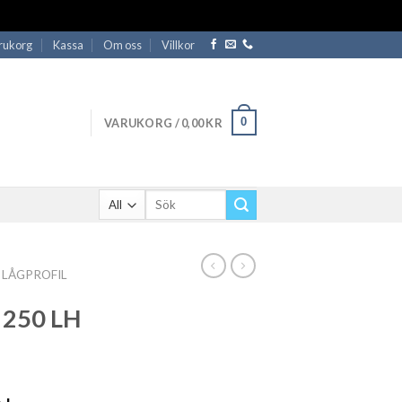
rukorg
Kassa
Om oss
Villkor
0
VARUKORG /
0,00
KR
Sök
efter:
LÅGPROFIL
 250 LH