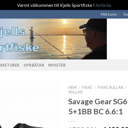
Varmt välkommen till Kjells Sportfiske !
Avfärda
Mitt konto
Va
ISKETURER
HYRBÅTAR
NYHETER
HEM
/
FISKE
/
FISKE RULLAR
/
RULLAR
Savage Gear SG6
5+1BB BC 6.6:1