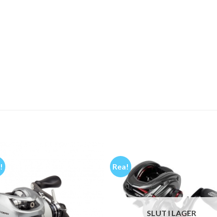
!
Rea!
SLUT I LAGER