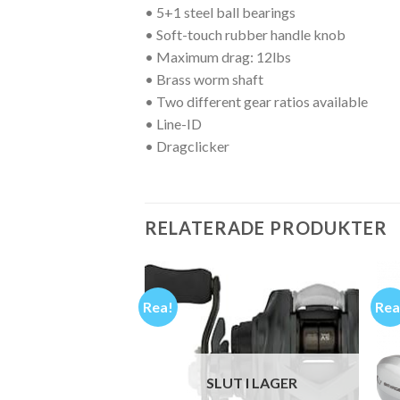
• 5+1 steel ball bearings
• Soft-touch rubber handle knob
• Maximum drag: 12lbs
• Brass worm shaft
• Two different gear ratios available
• Line-ID
• Dragclicker
RELATERADE PRODUKTER
Rea!
Rea
SLUT I LAGER
T I LAGER