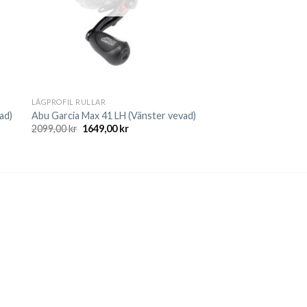
LÅGPROFIL RULLAR
ad)
Abu Garcia Max 41 LH (Vänster vevad)
Det
Det
2099,00
kr
1649,00
kr
ursprungliga
nuvarande
priset
priset
var:
är:
2099,00 kr.
1649,00 kr.