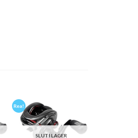
Rea!
SLUT I LAGER