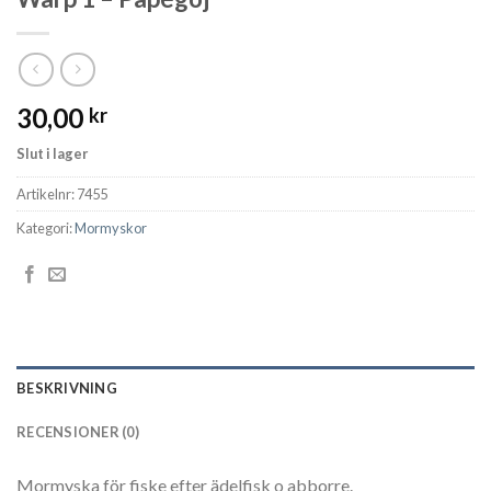
30,00
kr
Slut i lager
Artikelnr:
7455
Kategori:
Mormyskor
BESKRIVNING
RECENSIONER (0)
Mormyska för fiske efter ädelfisk o abborre.